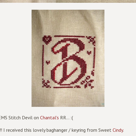
n EMS Stitch Devil on
Chantal's
RR... :(
!! I received this lovely baghanger / keyring from Sweet
Cindy
.