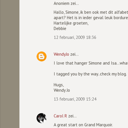
Anoniem zei…
t
i
Hallo, Simone, ik ben ook met dit alfabet 
apart? Het is in ieder geval leuk bordure
e
Hartelijke groeten,
s
Debbie
12 februari, 2009 18:36
WendyJo
zei…
I love that hanger Simone and Isa...what
I tagged you by the way..check my blog.
Hugs,
Wendy Jo
13 februari, 2009 15:24
Carol R
zei…
A great start on Grand Marquoir.