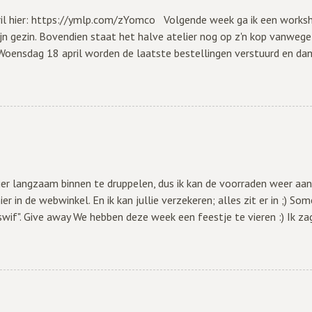
ril hier: https://ymlp.com/zYomco Volgende week ga ik een worksh
n gezin. Bovendien staat het halve atelier nog op z'n kop vanwege 
 Woensdag 18 april worden de laatste bestellingen verstuurd en
el blijft wel geopend, maar ik ben niet telefonisch bereikbaar e
ier langzaam binnen te druppelen, dus ik kan de voorraden weer aanv
er in de webwinkel. En ik kan jullie verzekeren; alles zit er in ;) Som
wif". Give away We hebben deze week een feestje te vieren :) Ik zag
g ga ik me inschrijven bij de Kamer van Koophandel!!! Dus vanaf dan b
 om dat te vieren ga ik een pakketje met patroon van de Handy Hus
berichtje achter te laten. Is dat makkelijk, of niet? Je MAG natuurli
r het verhoogt niet je winkansen ;) Zorg...