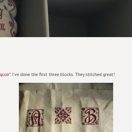
Doorgaan naar hoofdcontent
uoir".
I've done the first three blocks. They stitched great!