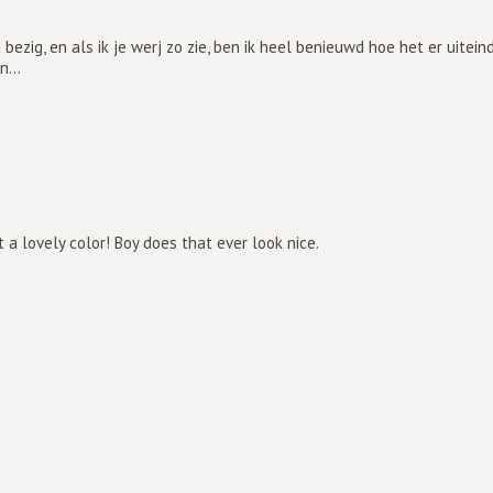
bezig, en als ik je werj zo zie, ben ik heel benieuwd hoe het er uiteinde
n...
 a lovely color! Boy does that ever look nice.