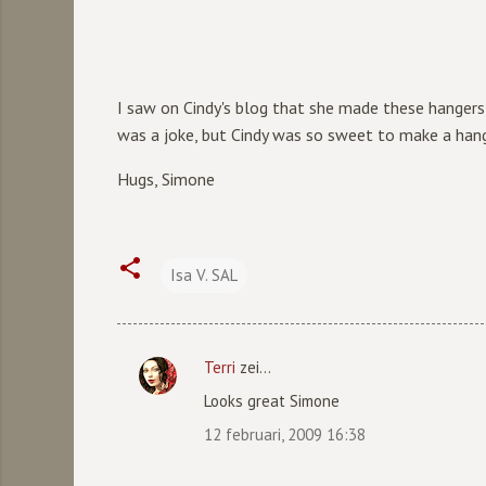
I saw on Cindy's blog that she made these hangers 
was a joke, but Cindy was so sweet to make a hang
Hugs, Simone
Isa V. SAL
Terri
zei…
R
Looks great Simone
e
12 februari, 2009 16:38
a
c