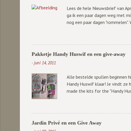
Lees de hele Nieuwsbrief van Ap
ga ik een paar dagen weg met mij
nog een paar dagen "rommelen".
APRIL met VAKANTIE ! De webwink
verstuurd.
Pakketje Handy Huswif en een give-away
-
juni 14, 2011
Alle bestelde spullen beginnen h
Handy Huswif klaar! Je vindt ze hi
made the kits for the "Handy Hus
nog veel belangrijker is: donderda
ook superspannend.... Maar goed;
wat je hoeft te doen is hier een 
away is, of volger worden.... Maa
Jardin Privé en een Give Away