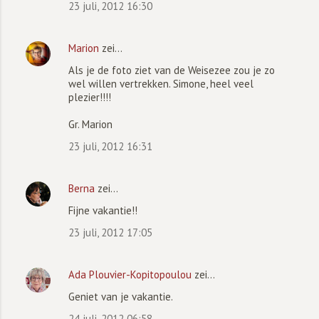
c
23 juli, 2012 16:30
t
i
Marion
zei…
e
Als je de foto ziet van de Weisezee zou je zo
s
wel willen vertrekken. Simone, heel veel
plezier!!!!
Gr. Marion
23 juli, 2012 16:31
Berna
zei…
Fijne vakantie!!
23 juli, 2012 17:05
Ada Plouvier-Kopitopoulou
zei…
Geniet van je vakantie.
24 juli, 2012 06:58