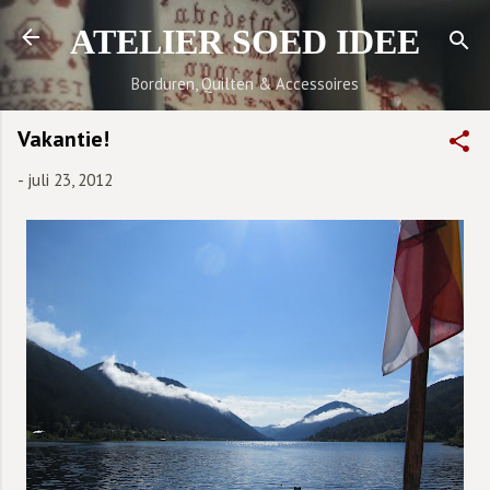
Doorgaan naar hoofdcontent
ATELIER SOED IDEE
Borduren, Quilten & Accessoires
Vakantie!
-
juli 23, 2012