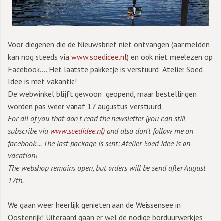
Voor diegenen die de Nieuwsbrief niet ontvangen (aanmelden
kan nog steeds via
www.soedidee.nl
) en ook niet meelezen op
Facebook.... Het laatste pakketje is verstuurd; Atelier Soed
Idee is met vakantie!
De webwinkel blijft gewoon geopend, maar bestellingen
worden pas weer vanaf 17 augustus verstuurd.
For all of you that don't read the newsletter (you can still
subscribe via
www.soedidee.nl
) and also don't follow me on
facebook.... The last package is sent; Atelier Soed Idee is on
vacation!
The webshop remains open, but orders will be send after August
17th.
We gaan weer heerlijk genieten aan de Weissensee in
Oostenrijk! Uiteraard gaan er wel de nodige borduurwerkjes